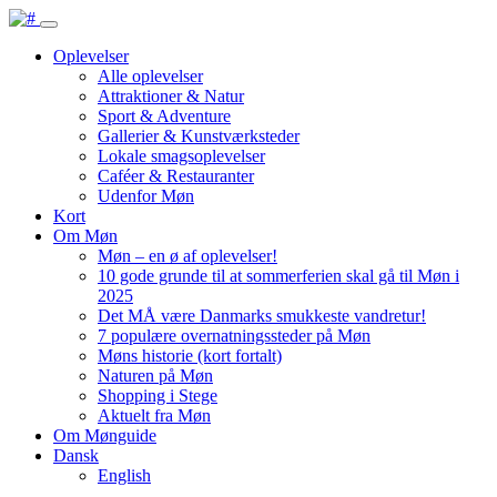
Oplevelser
Alle oplevelser
Attraktioner & Natur
Sport & Adventure
Gallerier & Kunstværksteder
Lokale smagsoplevelser
Caféer & Restauranter
Udenfor Møn
Kort
Om Møn
Møn – en ø af oplevelser!
10 gode grunde til at sommerferien skal gå til Møn i
2025
Det MÅ være Danmarks smukkeste vandretur!
7 populære overnatningssteder på Møn
Møns historie (kort fortalt)
Naturen på Møn
Shopping i Stege
Aktuelt fra Møn
Om Mønguide
Dansk
English