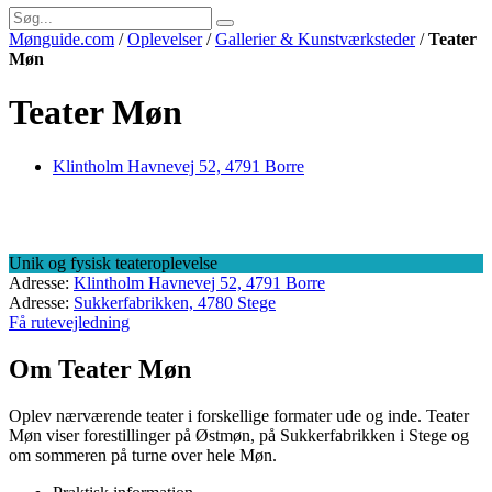
Mønguide.com
/
Oplevelser
/
Gallerier & Kunstværksteder
/
Teater
Møn
Teater Møn
Klintholm Havnevej 52, 4791 Borre
Unik og fysisk teateroplevelse
Adresse:
Klintholm Havnevej 52, 4791 Borre
Adresse:
Sukkerfabrikken, 4780 Stege
Få rutevejledning
Om Teater Møn
Oplev nærværende teater i forskellige formater ude og inde. Teater
Møn viser forestillinger på Østmøn, på Sukkerfabrikken i Stege og
om sommeren på turne over hele Møn.