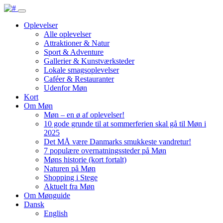
Oplevelser
Alle oplevelser
Attraktioner & Natur
Sport & Adventure
Gallerier & Kunstværksteder
Lokale smagsoplevelser
Caféer & Restauranter
Udenfor Møn
Kort
Om Møn
Møn – en ø af oplevelser!
10 gode grunde til at sommerferien skal gå til Møn i
2025
Det MÅ være Danmarks smukkeste vandretur!
7 populære overnatningssteder på Møn
Møns historie (kort fortalt)
Naturen på Møn
Shopping i Stege
Aktuelt fra Møn
Om Mønguide
Dansk
English