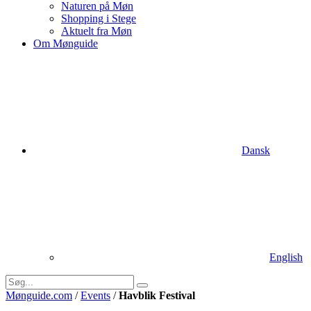
Naturen på Møn
Shopping i Stege
Aktuelt fra Møn
Om Mønguide
Dansk
English
Mønguide.com
/
Events
/
Havblik Festival