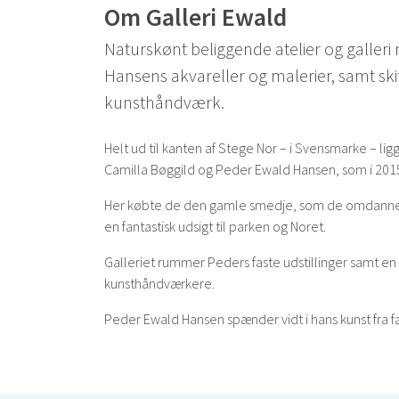
Om Galleri Ewald
Naturskønt beliggende atelier og galler
Hansens akvareller og malerier, samt ski
kunsthåndværk.
Helt ud til kanten af Stege Nor – i Svensmarke – lig
Camilla Bøggild og Peder Ewald Hansen, som i 2015 
Her købte de den gamle smedje, som de omdannede ti
en fantastisk udsigt til parken og Noret.
Galleriet rummer Peders faste udstillinger samt en
kunsthåndværkere.
Peder Ewald Hansen spænder vidt i hans kunst fra fa