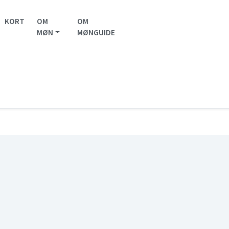
KORT
OM
OM
MØN
MØNGUIDE
er
/
Galleri Ewald