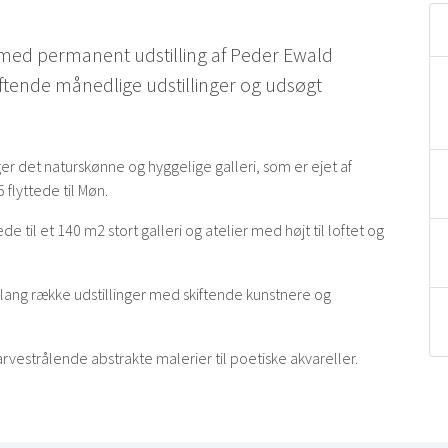
i med permanent udstilling af Peder Ewald
ftende månedlige udstillinger og udsøgt
ger det naturskønne og hyggelige galleri, som er ejet af
flyttede til Møn.
l et 140 m2 stort galleri og atelier med højt til loftet og
 lang række udstillinger med skiftende kunstnere og
rvestrålende abstrakte malerier til poetiske akvareller.