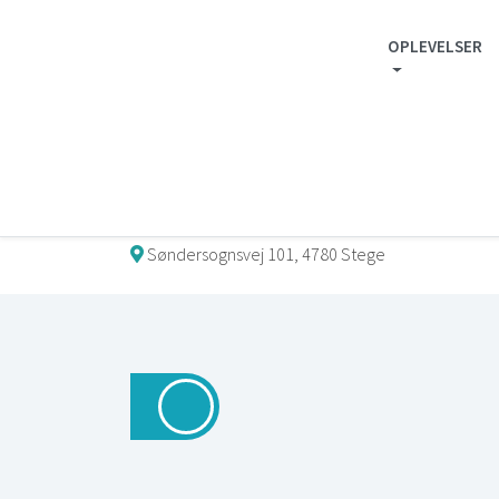
OPLEVELSER
Mønguide.com
/
Oplevelser
/
Gallerier & Kunstværksted
Galleri Ewald
Søndersognsvej 101, 4780 Stege