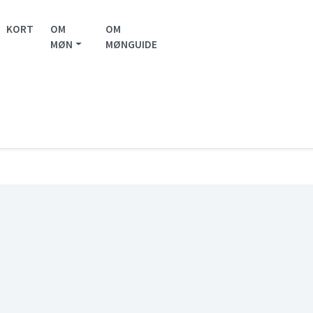
KORT
OM
OM
MØN
MØNGUIDE
lende cykelsti – Færgen Ida
 Færgen Ida