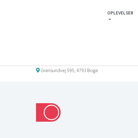
OPLEVELSER
Mønguide.com
/
Oplevelser
/
Sport & Adventure
/
Sej
Sejlende cykelsti -
Grønsundvej 595, 4793 Bogø