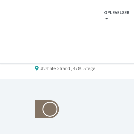
OPLEVELSER
Mønguide.com
/
Oplevelser
/
Caféer & Restauranter
/
The Container Stra
Ulvshale Strand , 4780 Stege