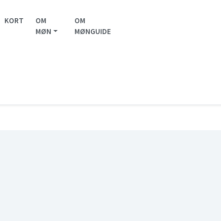
KORT
OM
OM
MØN
MØNGUIDE
The Container Strandcafé
ndcafé