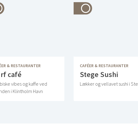
ÉER & RESTAURANTER
CAFÉER & RESTAURANTER
rf café
Stege Sushi
biske vibes og kaffe ved
Lækker og vellavet sushi i St
anden i Klintholm Havn