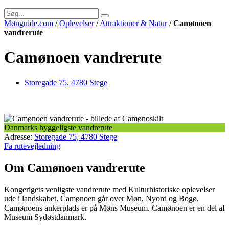
Mønguide.com
/
Oplevelser
/
Attraktioner & Natur
/
Camønoen
vandrerute
Camønoen vandrerute
Storegade 75, 4780 Stege
Danmarks hyggeligste vandrerute
Adresse:
Storegade 75, 4780 Stege
Få rutevejledning
Om Camønoen vandrerute
Kongerigets venligste vandrerute med Kulturhistoriske oplevelser
ude i landskabet. Camønoen går over Møn, Nyord og Bogø.
Camønoens ankerplads er på Møns Museum. Camønoen er en del af
Museum Sydøstdanmark.