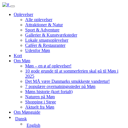
Oplevelser
Alle oplevelser
Attraktioner & Natur
Sport & Adventure
Gallerier & Kunstværksteder
Lokale smagsoplevelser
Caféer & Restauranter
Udenfor Møn
Kort
Om Møn
Møn – en ø af oplevelser!
10 gode grunde til at sommerferien skal gå til Møn i
2025
Det MÅ være Danmarks smukkeste vandretur!
7 populære overnatningssteder på Møn
Møns historie (kort fortalt)
Naturen på Møn
Shopping i Stege
Aktuelt fra Møn
Om Mønguide
Dansk
English