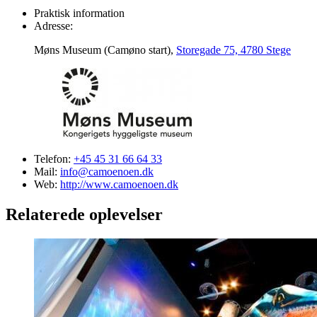
Praktisk information
Adresse:
Møns Museum (Camøno start),
Storegade 75, 4780 Stege
Telefon:
+45 45 31 66 64 33
Mail:
info@camoenoen.dk
Web:
http://www.camoenoen.dk
Relaterede oplevelser