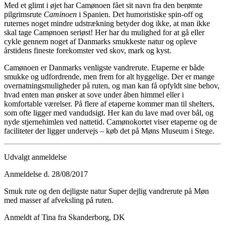
Med et glimt i øjet har Camønoen fået sit navn fra den berømte
pilgrimsrute
Caminoen
i Spanien. Det humoristiske spin-off og
ruternes noget mindre udstrækning betyder dog ikke, at man ikke
skal tage Camønoen seriøst! Her har du mulighed for at gå eller
cykle gennem noget af Danmarks smukkeste natur og opleve
årstidens fineste forekomster ved skov, mark og kyst.
Camønoen er Danmarks venligste vandrerute. Etaperne er både
smukke og udfordrende, men frem for alt hyggelige. Der er mange
overnatningsmuligheder på ruten, og man kan få opfyldt sine behov,
hvad enten man ønsker at sove under åben himmel eller i
komfortable værelser. På flere af etaperne kommer man til shelters,
som ofte ligger med vandudsigt. Her kan du lave mad over bål, og
nyde stjernehimlen ved nattetid. Camønokortet viser etaperne og de
faciliteter der ligger undervejs – køb det på Møns Museum i Stege.
Udvalgt anmeldelse
Anmeldelse d. 28/08/2017
Smuk rute og den dejligste natur Super dejlig vandrerute på Møn
med masser af afveksling på ruten.
Anmeldt af Tina fra Skanderborg, DK