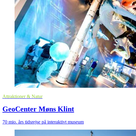
Attraktioner & Natur
GeoCenter Møns Klint
70 mio. års tidsrejse på interaktivt museum