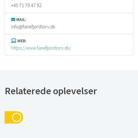
+45 71 79 47 92
MAIL:
info@fanefjordtorv.dk
WEB:
https://www.fanefjordtorv.dk/
Relaterede oplevelser